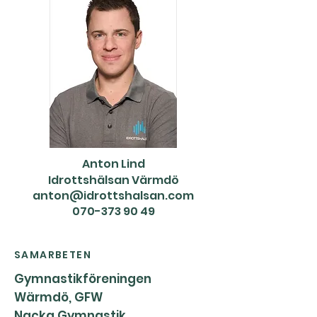
Anton Lind
Idrottshälsan Värmdö
anton@idrottshalsan.com
070-373 90 49
SAMARBETEN
Gymnastikföreningen
Wärmdö, GFW
Nacka Gymnastik