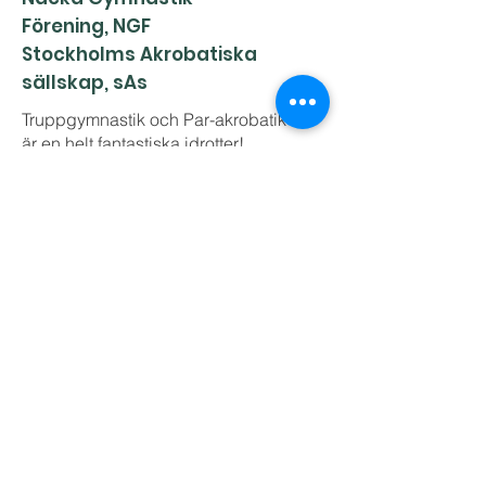
Förening, NGF
Stockholms Akrobatiska
sällskap, sAs
Truppgymnastik och Par-akrobatik
är en helt fantastiska idrotter!
Ibland är tyvärr olyckan framme och
då kan jag hjälpa till.
Som Naprapat är jag expert på
muskler och leder.
Detta tillsammans med att jag själv
tränade gymnastik i 25 år och par-
akrobatim i 20 år gör att jag har stor
kunskap på de typiska skador en
gymnast eller akrobat kan råka ut för
samt hur du kommer tillbaka till
världens bästa och roligaste idrott
på ett säkert sätt. Med min egen
erfarenhet kommer en unik insikt i